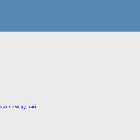
стых помещений