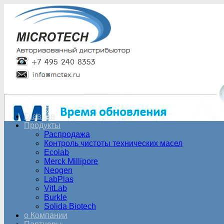
Главная
Продукты
Распродажа
Контроль чистоты технических масел
Ecolab
Merck Millipore
Neogen
LabPlas
VitLab
Burkle
Solida Biotech
о Компании