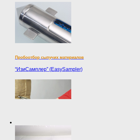
Пробоотбор сыпучих материалов
“ИзиСамплер” (EasySampler)