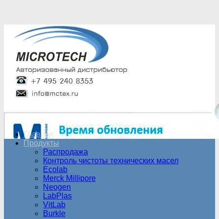
Главная
Продукты
Распродажа
Контроль чистоты технических масел
Ecolab
Merck Millipore
Neogen
LabPlas
VitLab
Burkle