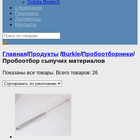
Solida Biotech
о Компании
Партнеры
Документы
Контакты
Главная
/
Продукты
/
Burkle
/
Пробоотборники
/
Пробоотбор сыпучих материалов
Показаны все товары. Всего товаров: 26