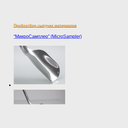
Пробоотбор сыпучих материалов
“МикроСамплер” (MicroSampler)