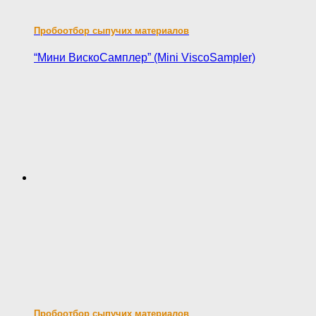
Пробоотбор сыпучих материалов
“Мини ВискоСамплер” (Mini ViscoSampler)
Пробоотбор сыпучих материалов