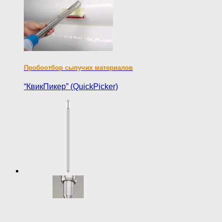
Пробоотбор сыпучих материалов
“КвикПикер” (QuickPicker)