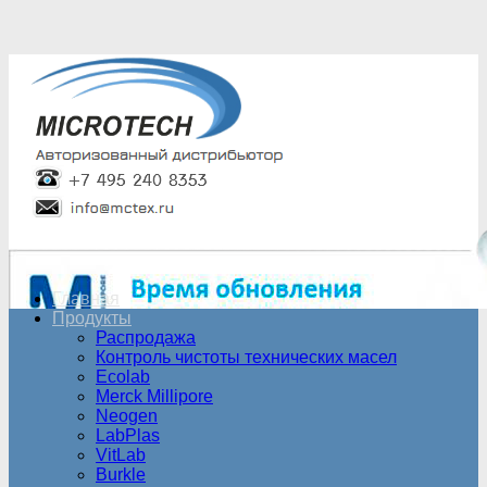
Главная
Продукты
Распродажа
Контроль чистоты технических масел
Ecolab
Merck Millipore
Neogen
LabPlas
VitLab
Burkle