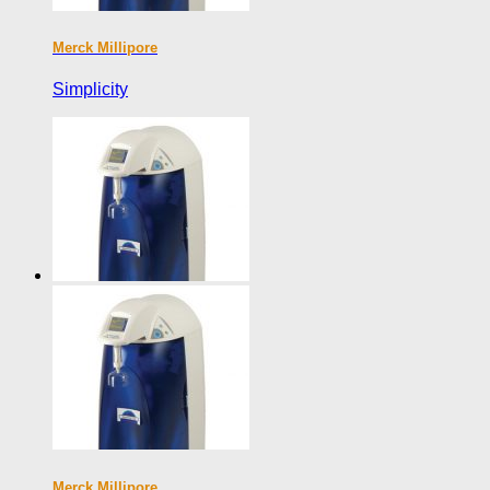
Merck Millipore
Simplicity
Merck Millipore