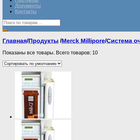
Партнеры
Документы
Контакты
Главная
/
Продукты
/
Merck Millipore
/
Система о
Показаны все товары. Всего товаров: 10