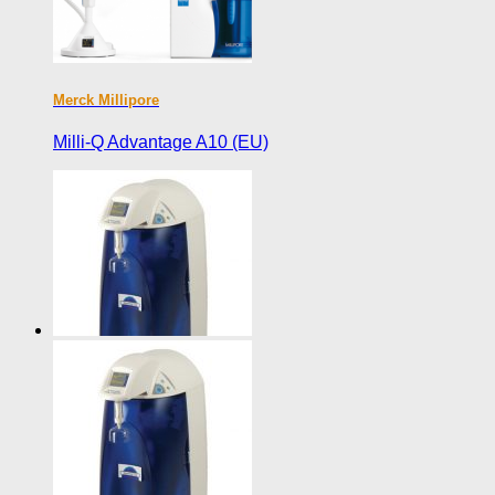
Merck Millipore
Milli-Q Advantage A10 (EU)