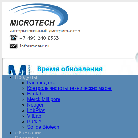
Главная
Продукты
Распродажа
Контроль чистоты технических масел
Ecolab
Merck Millipore
Neogen
LabPlas
VitLab
Burkle
Solida Biotech
о Компании