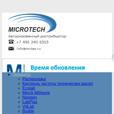
Главная
Продукты
Распродажа
Контроль чистоты технических масел
Ecolab
Merck Millipore
Neogen
LabPlas
VitLab
Burkle