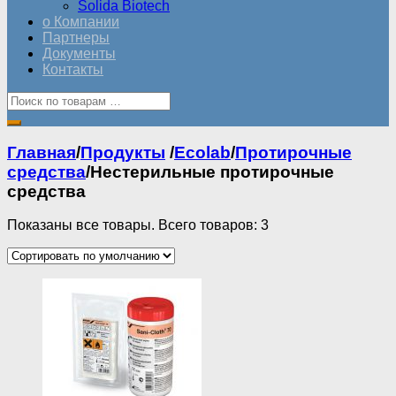
Solida Biotech
о Компании
Партнеры
Документы
Контакты
Главная
/
Продукты
/
Ecolab
/
Протирочные
средства
/
Нестерильные протирочные
средства
Показаны все товары. Всего товаров: 3