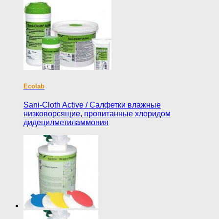
Ecolab
Sani-Cloth Active / Салфетки влажные
низковорсящие, пропитанные хлоридом
дидецилметиламмония