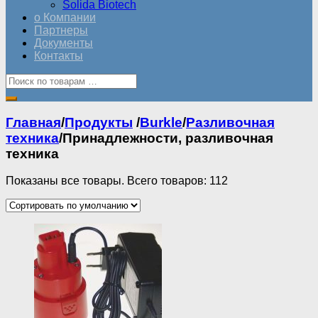
Solida Biotech
о Компании
Партнеры
Документы
Контакты
Главная
/
Продукты
/
Burkle
/
Разливочная
техника
/
Принадлежности, разливочная
техника
Показаны все товары. Всего товаров: 112