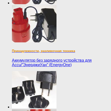
Принадлежности, разливочная техника
Аккумулятор без зарядного устройства для
Accu/”ЭнерджиУан” (EnergyOne)