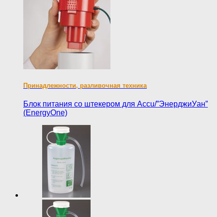
Принадлежности, разливочная техника
Блок питания со штекером для Accu/”ЭнерджиУан”
(EnergyOne)