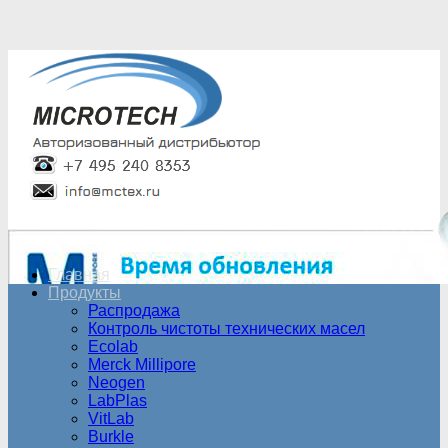
Главная
Продукты
Распродажа
Контроль чистоты технических масел
Ecolab
Merck Millipore
Neogen
LabPlas
VitLab
Burkle