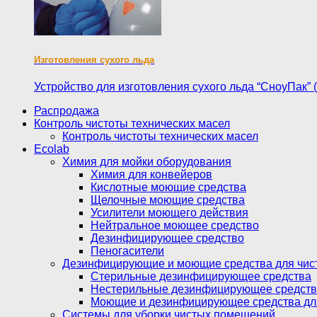
Изготовления сухого льда
Устройство для изготовления сухого льда “СноуПак”
Распродажа
Контроль чистоты технических масел
Контроль чистоты технических масел
Ecolab
Химия для мойки оборудования
Химия для конвейеров
Кислотные моющие средства
Щелочные моющие средства
Усилители моющего действия
Нейтральное моющее средство
Дезинфицирующее средство
Пеногасители
Дезинфицирующие и моющие средства для чи
Стерильные дезинфицирующее средства
Нестерильные дезинфицирующее средст
Моющие и дезинфицирующее средства дл
Системы для уборки чистых помещений