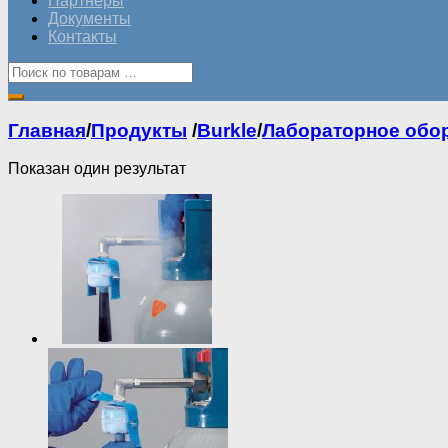
Партнеры
Документы
Контакты
Главная
/
Продукты
/
Burkle
/
Лабораторное обо
Показан один результат