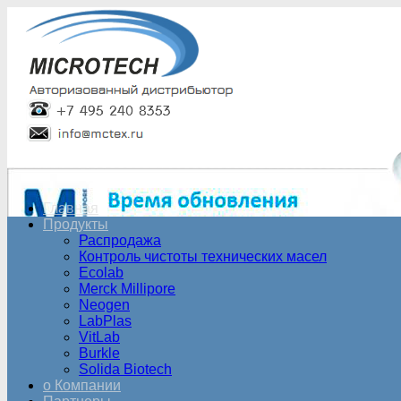
Главная
Продукты
Распродажа
Контроль чистоты технических масел
Ecolab
Merck Millipore
Neogen
LabPlas
VitLab
Burkle
Solida Biotech
о Компании