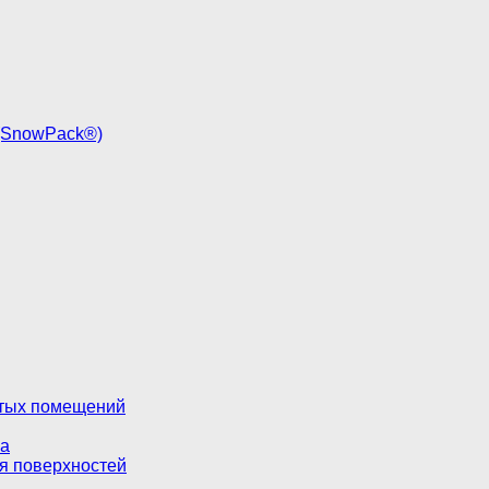
 (SnowPack®)
стых помещений
ва
я поверхностей