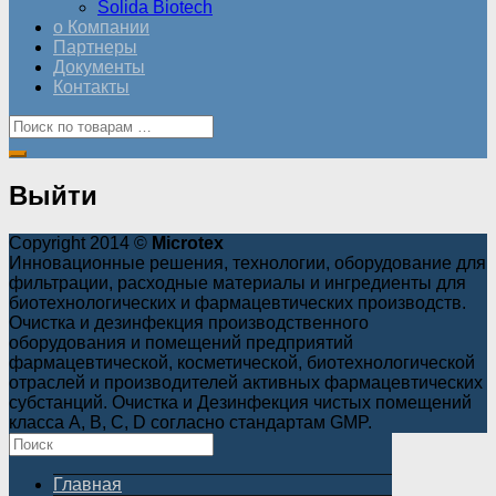
Solida Biotech
о Компании
Партнеры
Документы
Контакты
Выйти
Copyright 2014 ©
Microtex
Инновационные решения, технологии, оборудование для
фильтрации, расходные материалы и ингредиенты для
биотехнологических и фармацевтических производств.
Очистка и дезинфекция производственного
оборудования и помещений предприятий
фармацевтической, косметической, биотехнологической
отраслей и производителей активных фармацевтических
субстанций. Очистка и Дезинфекция чистых помещений
класса A, B, C, D согласно стандартам GMP.
Главная