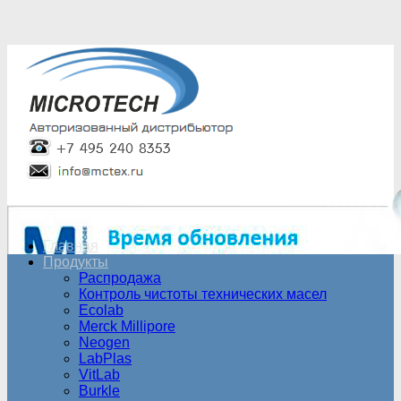
Главная
Продукты
Распродажа
Контроль чистоты технических масел
Ecolab
Merck Millipore
Neogen
LabPlas
VitLab
Burkle