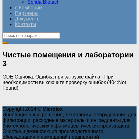
Solida Biotech
о Компании
Партнеры
Документы
Контакты
Чистые помещения и лаборатории
3
GDE Ошибка: Ошибка при загрузке файла - При
необходимости выключите проверку ошибок (404:Not
Found)
Copyright 2014 ©
Microtex
Инновационные решения, технологии, оборудование для
фильтрации, расходные материалы и ингредиенты для
биотехнологических и фармацевтических производств.
Очистка и дезинфекция производственного
оборудования и помещений предприятий