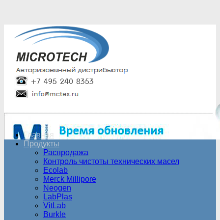
Главная
Продукты
Распродажа
Контроль чистоты технических масел
Ecolab
Merck Millipore
Neogen
LabPlas
VitLab
Burkle